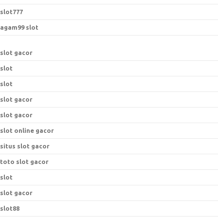
slot777
agam99 slot
slot gacor
slot
slot
slot gacor
slot gacor
slot online gacor
situs slot gacor
toto slot gacor
slot
slot gacor
slot88