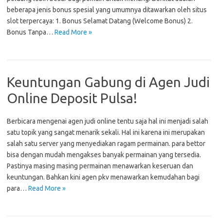
beberapa jenis bonus spesial yang umumnya ditawarkan oleh situs
slot terpercaya: 1. Bonus Selamat Datang (Welcome Bonus) 2.
Bonus Tanpa…
Read More »
Keuntungan Gabung di Agen Judi
Online Deposit Pulsa!
Berbicara mengenai agen judi online tentu saja hal ini menjadi salah
satu topik yang sangat menarik sekali. Hal ini karena ini merupakan
salah satu server yang menyediakan ragam permainan. para bettor
bisa dengan mudah mengakses banyak permainan yang tersedia.
Pastinya masing masing permainan menawarkan keseruan dan
keuntungan. Bahkan kini agen pkv menawarkan kemudahan bagi
para…
Read More »