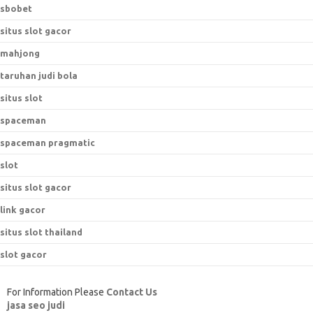
sbobet
situs slot gacor
mahjong
taruhan judi bola
situs slot
spaceman
spaceman pragmatic
slot
situs slot gacor
link gacor
situs slot thailand
slot gacor
For Information Please
Contact Us
jasa seo judi