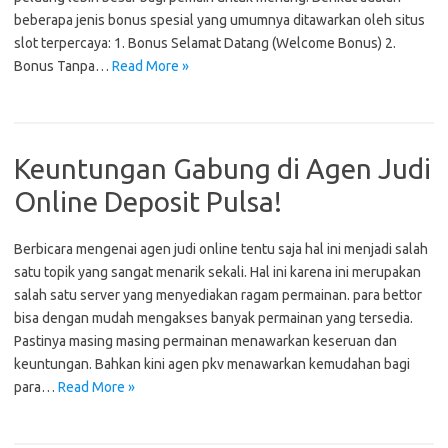
beberapa jenis bonus spesial yang umumnya ditawarkan oleh situs
slot terpercaya: 1. Bonus Selamat Datang (Welcome Bonus) 2.
Bonus Tanpa…
Read More »
Keuntungan Gabung di Agen Judi
Online Deposit Pulsa!
Berbicara mengenai agen judi online tentu saja hal ini menjadi salah
satu topik yang sangat menarik sekali. Hal ini karena ini merupakan
salah satu server yang menyediakan ragam permainan. para bettor
bisa dengan mudah mengakses banyak permainan yang tersedia.
Pastinya masing masing permainan menawarkan keseruan dan
keuntungan. Bahkan kini agen pkv menawarkan kemudahan bagi
para…
Read More »