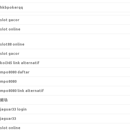
hkbpokerqq
slot gacor
slot online
slot88 online
slot gacor
koi365 link alternatif
mpo8080 daftar
mpo8080
mpo8080 link alternatif
赌场
jaguar33 login
jaguar33
slot online