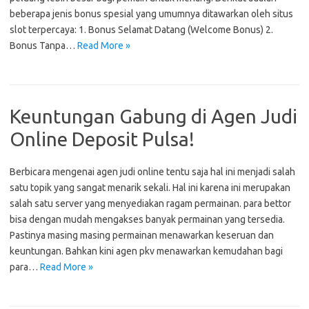
beberapa jenis bonus spesial yang umumnya ditawarkan oleh situs
slot terpercaya: 1. Bonus Selamat Datang (Welcome Bonus) 2.
Bonus Tanpa…
Read More »
Keuntungan Gabung di Agen Judi
Online Deposit Pulsa!
Berbicara mengenai agen judi online tentu saja hal ini menjadi salah
satu topik yang sangat menarik sekali. Hal ini karena ini merupakan
salah satu server yang menyediakan ragam permainan. para bettor
bisa dengan mudah mengakses banyak permainan yang tersedia.
Pastinya masing masing permainan menawarkan keseruan dan
keuntungan. Bahkan kini agen pkv menawarkan kemudahan bagi
para…
Read More »