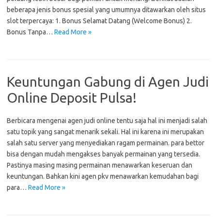
beberapa jenis bonus spesial yang umumnya ditawarkan oleh situs
slot terpercaya: 1. Bonus Selamat Datang (Welcome Bonus) 2.
Bonus Tanpa…
Read More »
Keuntungan Gabung di Agen Judi
Online Deposit Pulsa!
Berbicara mengenai agen judi online tentu saja hal ini menjadi salah
satu topik yang sangat menarik sekali. Hal ini karena ini merupakan
salah satu server yang menyediakan ragam permainan. para bettor
bisa dengan mudah mengakses banyak permainan yang tersedia.
Pastinya masing masing permainan menawarkan keseruan dan
keuntungan. Bahkan kini agen pkv menawarkan kemudahan bagi
para…
Read More »