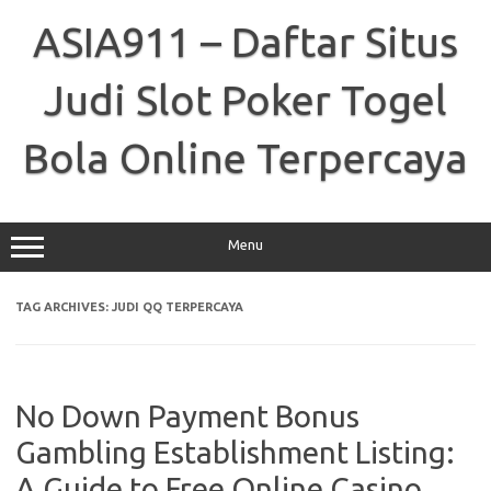
Skip
to
ASIA911 – Daftar Situs
content
Judi Slot Poker Togel
Bola Online Terpercaya
Menu
TAG ARCHIVES:
JUDI QQ TERPERCAYA
No Down Payment Bonus
Gambling Establishment Listing:
A Guide to Free Online Casino