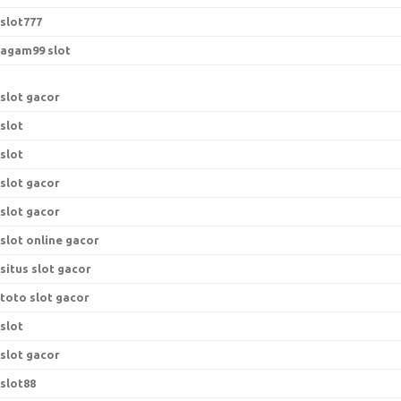
slot777
agam99 slot
slot gacor
slot
slot
slot gacor
slot gacor
slot online gacor
situs slot gacor
toto slot gacor
slot
slot gacor
slot88