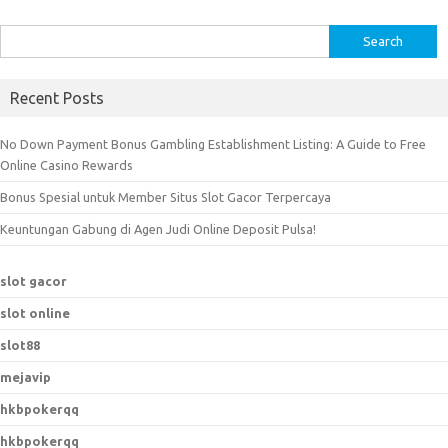
S
e
a
Recent Posts
r
c
No Down Payment Bonus Gambling Establishment Listing: A Guide to Free
h
Online Casino Rewards
f
Bonus Spesial untuk Member Situs Slot Gacor Terpercaya
o
r
Keuntungan Gabung di Agen Judi Online Deposit Pulsa!
:
slot gacor
slot online
slot88
mejavip
hkbpokerqq
hkbpokerqq