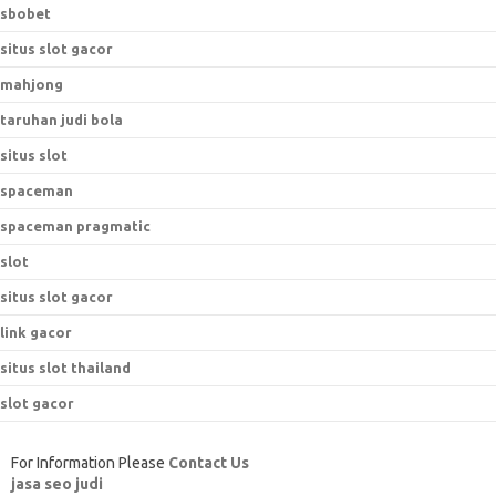
sbobet
situs slot gacor
mahjong
taruhan judi bola
situs slot
spaceman
spaceman pragmatic
slot
situs slot gacor
link gacor
situs slot thailand
slot gacor
For Information Please
Contact Us
jasa seo judi