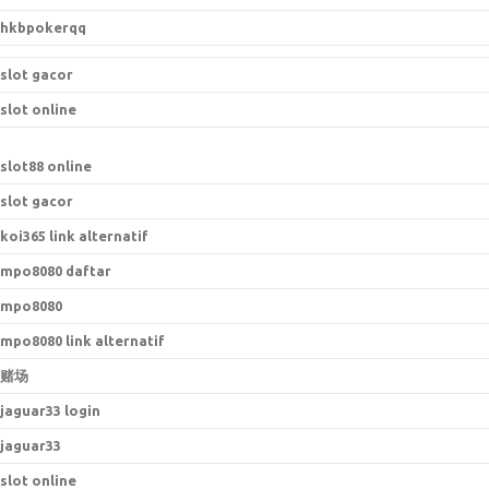
hkbpokerqq
slot gacor
slot online
slot88 online
slot gacor
koi365 link alternatif
mpo8080 daftar
mpo8080
mpo8080 link alternatif
赌场
jaguar33 login
jaguar33
slot online