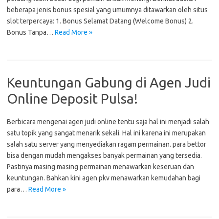
beberapa jenis bonus spesial yang umumnya ditawarkan oleh situs
slot terpercaya: 1. Bonus Selamat Datang (Welcome Bonus) 2.
Bonus Tanpa…
Read More »
Keuntungan Gabung di Agen Judi
Online Deposit Pulsa!
Berbicara mengenai agen judi online tentu saja hal ini menjadi salah
satu topik yang sangat menarik sekali. Hal ini karena ini merupakan
salah satu server yang menyediakan ragam permainan. para bettor
bisa dengan mudah mengakses banyak permainan yang tersedia.
Pastinya masing masing permainan menawarkan keseruan dan
keuntungan. Bahkan kini agen pkv menawarkan kemudahan bagi
para…
Read More »