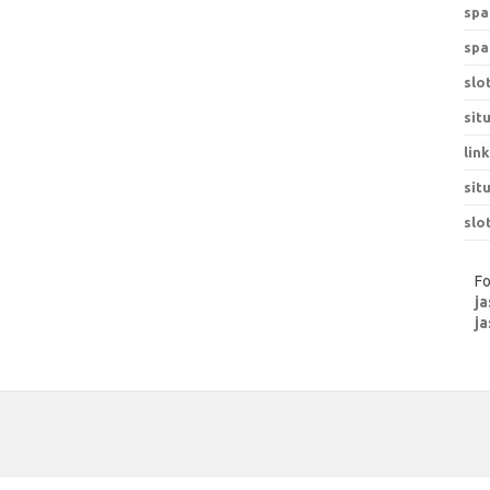
sp
spa
slo
sit
lin
sit
slo
Fo
ja
ja