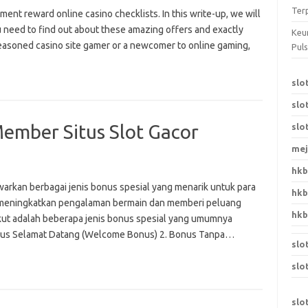
o
Ter
ent reward online casino checklists. In this write-up, we will
r
you need to find out about these amazing offers and exactly
Keu
:
asoned casino site gamer or a newcomer to online gaming,
Puls
slo
slo
Member Situs Slot Gacor
slo
mej
hk
awarkan berbagai jenis bonus spesial yang menarik untuk para
hk
 meningkatkan pengalaman bermain dan memberi peluang
hk
kut adalah beberapa jenis bonus spesial yang umumnya
 Bonus Selamat Datang (Welcome Bonus) 2. Bonus Tanpa…
slo
slo
slo