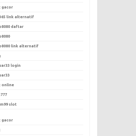
t gacor
365 link alternatif
8080 daftar
o8080
8080 link alternatif
场
uar33 login
uar33
t online
t777
m99 slot
t gacor
t