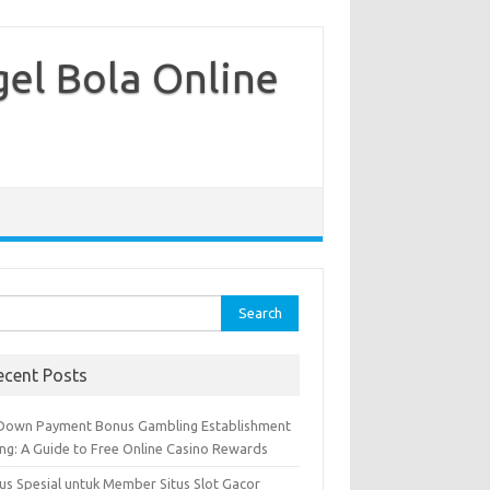
gel Bola Online
ecent Posts
Down Payment Bonus Gambling Establishment
ing: A Guide to Free Online Casino Rewards
us Spesial untuk Member Situs Slot Gacor