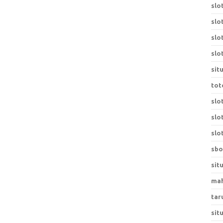
slo
slo
slo
slo
sit
tot
slo
slo
slo
sbo
sit
ma
tar
sit