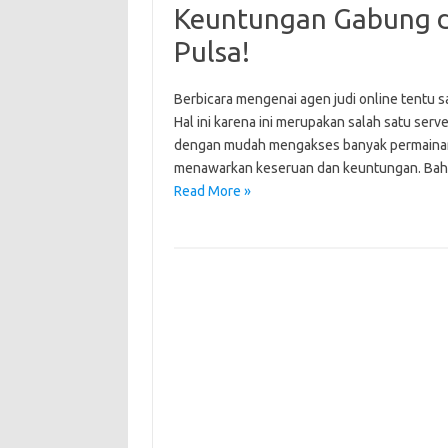
Keuntungan Gabung di
Pulsa!
Berbicara mengenai agen judi online tentu saj
Hal ini karena ini merupakan salah satu ser
dengan mudah mengakses banyak permainan 
menawarkan keseruan dan keuntungan. Bah
Read More »