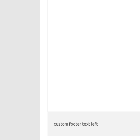
custom footer text left