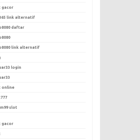
t gacor
365 link alternatif
8080 daftar
o8080
8080 link alternatif
场
uar33 login
uar33
t online
t777
m99 slot
t gacor
t