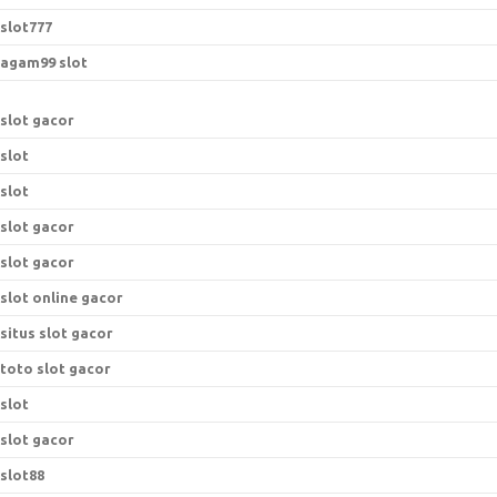
slot777
agam99 slot
slot gacor
slot
slot
slot gacor
slot gacor
slot online gacor
situs slot gacor
toto slot gacor
slot
slot gacor
slot88