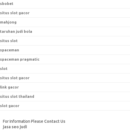
sbobet
situs slot gacor
mahjong
taruhan judi bola
situs slot
spaceman
spaceman pragmatic
slot
situs slot gacor
link gacor
situs slot thailand
slot gacor
For Information Please
Contact Us
jasa seo judi