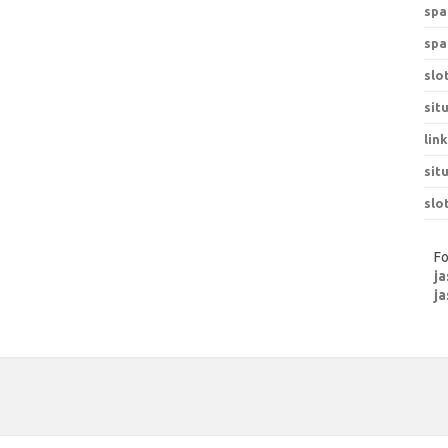
sp
spa
slo
sit
lin
sit
slo
Fo
ja
ja