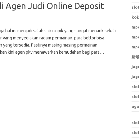
 Agen Judi Online Deposit
slo
koi
mpo
a hal ini menjadi salah satu topik yang sangat menarik sekali.
mp
ver yang menyediakan ragam permainan. para bettor bisa
yang tersedia. Pastinya masing masing permainan
mpo
kan kini agen pkv menawarkan kemudahan bagi para…
赌
jag
jag
slo
slo
aga
slo
slo