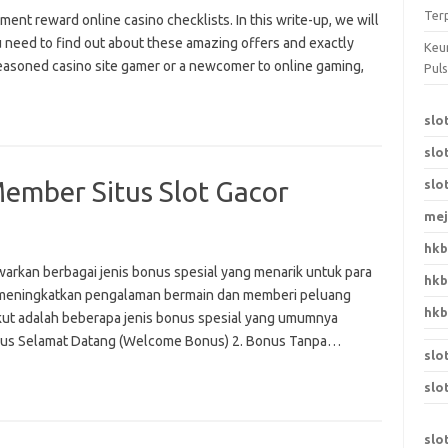
o
Ter
ent reward online casino checklists. In this write-up, we will
r
you need to find out about these amazing offers and exactly
Keu
:
asoned casino site gamer or a newcomer to online gaming,
Puls
slo
slo
Member Situs Slot Gacor
slo
mej
hk
awarkan berbagai jenis bonus spesial yang menarik untuk para
hk
 meningkatkan pengalaman bermain dan memberi peluang
hk
kut adalah beberapa jenis bonus spesial yang umumnya
 Bonus Selamat Datang (Welcome Bonus) 2. Bonus Tanpa…
slo
slo
slo