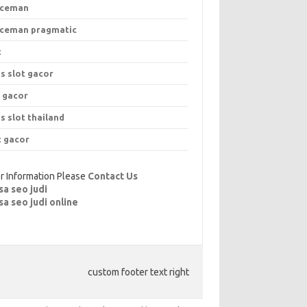
aceman
ceman pragmatic
t
us slot gacor
k gacor
us slot thailand
t gacor
r Information Please
Contact Us
sa seo judi
sa seo judi online
custom footer text right