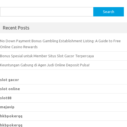
S
e
a
Recent Posts
r
c
No Down Payment Bonus Gambling Establishment Listing: A Guide to Free
h
Online Casino Rewards
f
Bonus Spesial untuk Member Situs Slot Gacor Terpercaya
o
r
Keuntungan Gabung di Agen Judi Online Deposit Pulsa!
:
slot gacor
slot online
slot88
mejavip
hkbpokerqq
hkbpokerqq