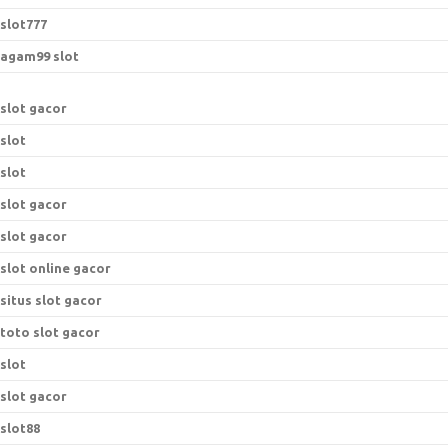
slot777
agam99 slot
slot gacor
slot
slot
slot gacor
slot gacor
slot online gacor
situs slot gacor
toto slot gacor
slot
slot gacor
slot88