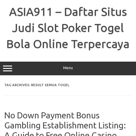
Skip
to
ASIA911 – Daftar Situs
content
Judi Slot Poker Togel
Bola Online Terpercaya
Menu
TAG ARCHIVES:
RESULT SEMUA TOGEL
No Down Payment Bonus
Gambling Establishment Listing:
A Guide to Free Online Casino