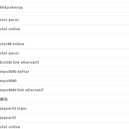
hkbpokerqq
slot gacor
slot online
slot88 online
slot gacor
koi365 link alternatif
mpo8080 daftar
mpo8080
mpo8080 link alternatif
赌场
jaguar33 login
jaguar33
slot online