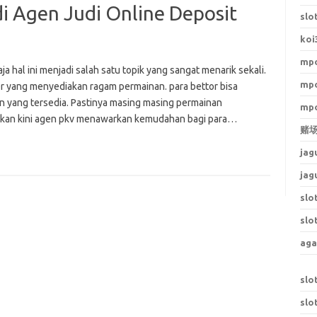
 Agen Judi Online Deposit
slo
koi
mpo
a hal ini menjadi salah satu topik yang sangat menarik sekali.
mp
ver yang menyediakan ragam permainan. para bettor bisa
yang tersedia. Pastinya masing masing permainan
mpo
kan kini agen pkv menawarkan kemudahan bagi para…
赌
jag
jag
slo
slo
aga
slo
slo