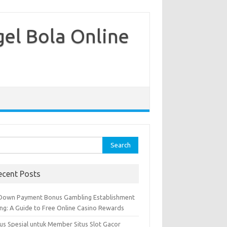
gel Bola Online
ecent Posts
Down Payment Bonus Gambling Establishment
ing: A Guide to Free Online Casino Rewards
us Spesial untuk Member Situs Slot Gacor