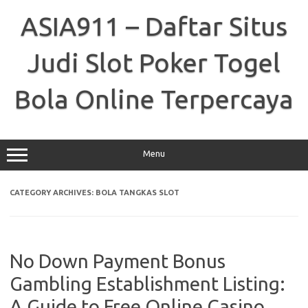
Skip
to
ASIA911 – Daftar Situs
content
Judi Slot Poker Togel
Bola Online Terpercaya
Menu
CATEGORY ARCHIVES:
BOLA TANGKAS SLOT
No Down Payment Bonus
Gambling Establishment Listing:
A Guide to Free Online Casino