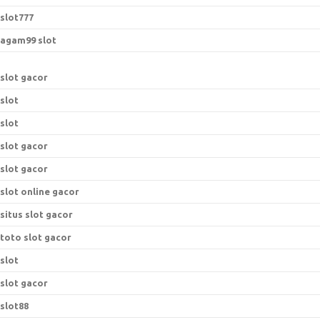
slot777
agam99 slot
slot gacor
slot
slot
slot gacor
slot gacor
slot online gacor
situs slot gacor
toto slot gacor
slot
slot gacor
slot88