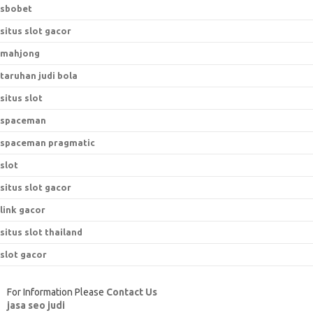
sbobet
situs slot gacor
mahjong
taruhan judi bola
situs slot
spaceman
spaceman pragmatic
slot
situs slot gacor
link gacor
situs slot thailand
slot gacor
For Information Please
Contact Us
jasa seo judi