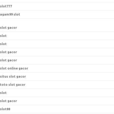
slot777
agam99 slot
slot gacor
slot
slot
slot gacor
slot gacor
slot online gacor
situs slot gacor
toto slot gacor
slot
slot gacor
slot88