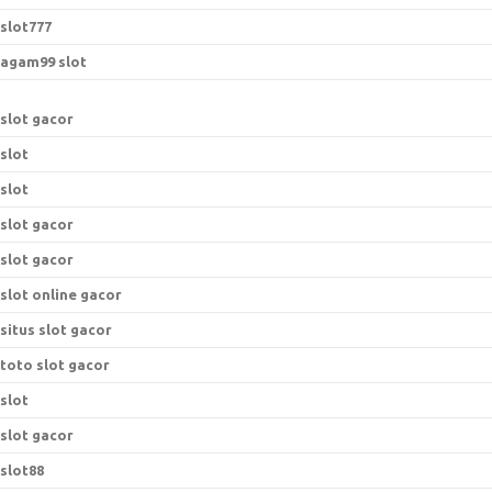
slot777
agam99 slot
slot gacor
slot
slot
slot gacor
slot gacor
slot online gacor
situs slot gacor
toto slot gacor
slot
slot gacor
slot88