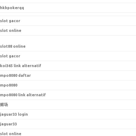
hkbpokerqq
slot gacor
slot online
slot88 online
slot gacor
koi365 link alternatif
mpo8080 daftar
mpo8080
mpo8080 link alternatif
赌场
jaguar33 login
jaguar33
slot online