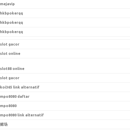
mejavip
hkbpokerqq
hkbpokerqq
hkbpokerqq
slot gacor
slot online
slot88 online
slot gacor
koi365 link alternatif
mpo8080 daftar
mpo8080
mpo8080 link alternatif
赌场