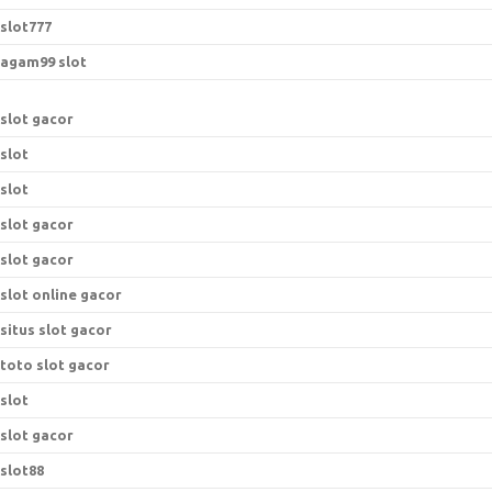
slot777
agam99 slot
slot gacor
slot
slot
slot gacor
slot gacor
slot online gacor
situs slot gacor
toto slot gacor
slot
slot gacor
slot88