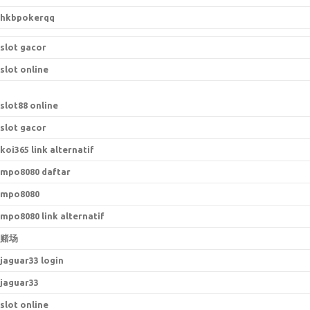
hkbpokerqq
slot gacor
slot online
slot88 online
slot gacor
koi365 link alternatif
mpo8080 daftar
mpo8080
mpo8080 link alternatif
赌场
jaguar33 login
jaguar33
slot online