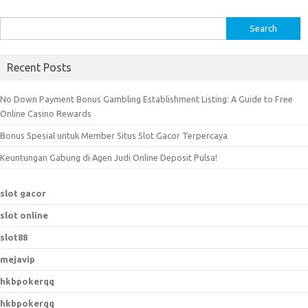
S
e
a
Recent Posts
r
c
No Down Payment Bonus Gambling Establishment Listing: A Guide to Free
h
Online Casino Rewards
f
Bonus Spesial untuk Member Situs Slot Gacor Terpercaya
o
r
Keuntungan Gabung di Agen Judi Online Deposit Pulsa!
:
slot gacor
slot online
slot88
mejavip
hkbpokerqq
hkbpokerqq