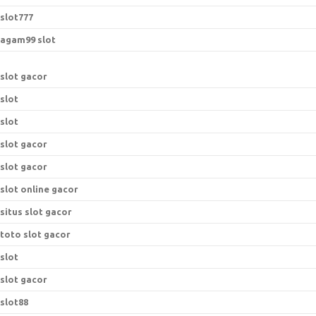
slot777
agam99 slot
slot gacor
slot
slot
slot gacor
slot gacor
slot online gacor
situs slot gacor
toto slot gacor
slot
slot gacor
slot88