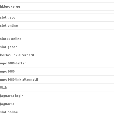
hkbpokerqq
slot gacor
slot online
slot88 online
slot gacor
koi365 link alternatif
mpo8080 daftar
mpo8080
mpo8080 link alternatif
赌场
jaguar33 login
jaguar33
slot online