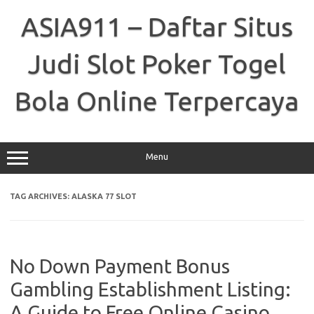
Skip
to
ASIA911 – Daftar Situs
content
Judi Slot Poker Togel
Bola Online Terpercaya
Menu
TAG ARCHIVES:
ALASKA 77 SLOT
No Down Payment Bonus
Gambling Establishment Listing:
A Guide to Free Online Casino