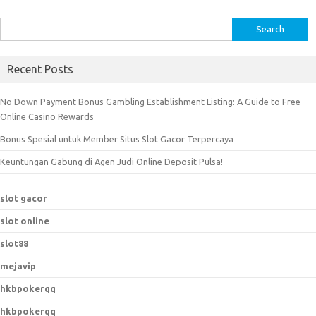
S
e
a
Recent Posts
r
c
No Down Payment Bonus Gambling Establishment Listing: A Guide to Free
h
Online Casino Rewards
f
Bonus Spesial untuk Member Situs Slot Gacor Terpercaya
o
r
Keuntungan Gabung di Agen Judi Online Deposit Pulsa!
:
slot gacor
slot online
slot88
mejavip
hkbpokerqq
hkbpokerqq