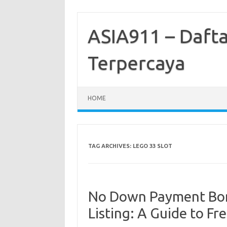
Skip
to
content
ASIA911 – Dafta
Terpercaya
HOME
TAG ARCHIVES:
LEGO 33 SLOT
No Down Payment Bon
Listing: A Guide to F