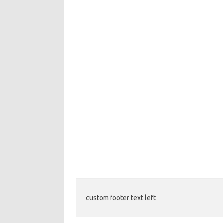
custom footer text left