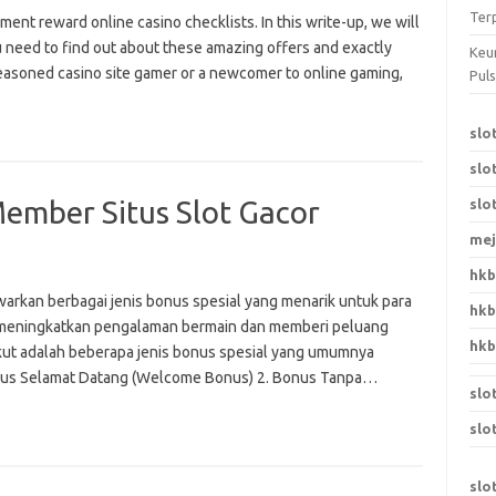
o
Ter
ent reward online casino checklists. In this write-up, we will
r
you need to find out about these amazing offers and exactly
Keu
:
asoned casino site gamer or a newcomer to online gaming,
Puls
slo
slo
Member Situs Slot Gacor
slo
mej
hk
awarkan berbagai jenis bonus spesial yang menarik untuk para
hk
 meningkatkan pengalaman bermain dan memberi peluang
hk
kut adalah beberapa jenis bonus spesial yang umumnya
 Bonus Selamat Datang (Welcome Bonus) 2. Bonus Tanpa…
slo
slo
slo