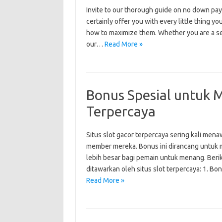
Invite to our thorough guide on no down paym
certainly offer you with every little thing 
how to maximize them. Whether you are a se
our…
Read More »
Bonus Spesial untuk 
Terpercaya
Situs slot gacor terpercaya sering kali men
member mereka. Bonus ini dirancang untuk
lebih besar bagi pemain untuk menang. Beri
ditawarkan oleh situs slot terpercaya: 1.
Read More »