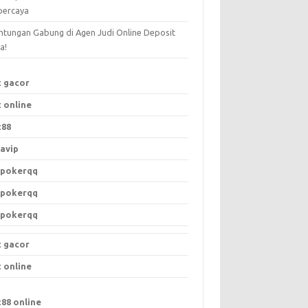
percaya
ntungan Gabung di Agen Judi Online Deposit
a!
t gacor
t online
t88
avip
bpokerqq
bpokerqq
bpokerqq
t gacor
t online
t88 online