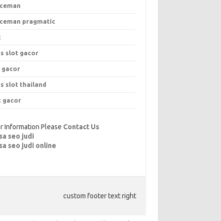
aceman
ceman pragmatic
t
us slot gacor
k gacor
us slot thailand
t gacor
r Information Please
Contact Us
sa seo judi
sa seo judi online
custom footer text right