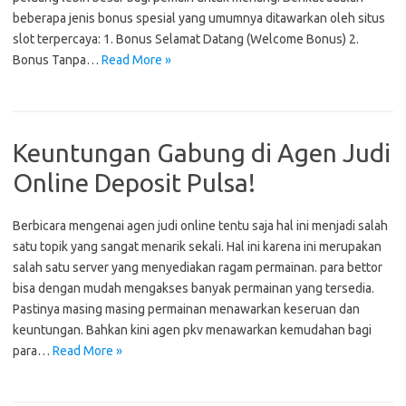
beberapa jenis bonus spesial yang umumnya ditawarkan oleh situs
slot terpercaya: 1. Bonus Selamat Datang (Welcome Bonus) 2.
Bonus Tanpa…
Read More »
Keuntungan Gabung di Agen Judi
Online Deposit Pulsa!
Berbicara mengenai agen judi online tentu saja hal ini menjadi salah
satu topik yang sangat menarik sekali. Hal ini karena ini merupakan
salah satu server yang menyediakan ragam permainan. para bettor
bisa dengan mudah mengakses banyak permainan yang tersedia.
Pastinya masing masing permainan menawarkan keseruan dan
keuntungan. Bahkan kini agen pkv menawarkan kemudahan bagi
para…
Read More »