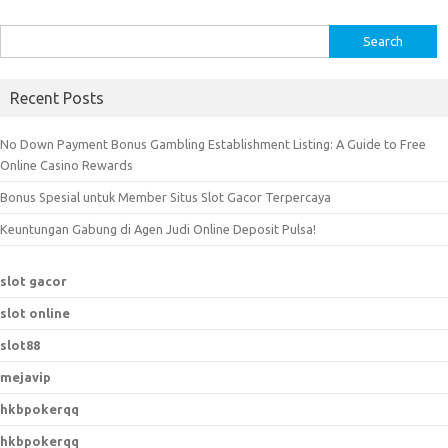
S
e
a
Recent Posts
r
c
No Down Payment Bonus Gambling Establishment Listing: A Guide to Free
h
Online Casino Rewards
f
Bonus Spesial untuk Member Situs Slot Gacor Terpercaya
o
r
Keuntungan Gabung di Agen Judi Online Deposit Pulsa!
:
slot gacor
slot online
slot88
mejavip
hkbpokerqq
hkbpokerqq