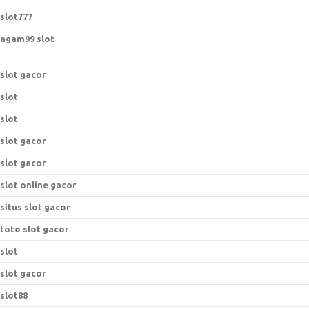
slot777
agam99 slot
slot gacor
slot
slot
slot gacor
slot gacor
slot online gacor
situs slot gacor
toto slot gacor
slot
slot gacor
slot88