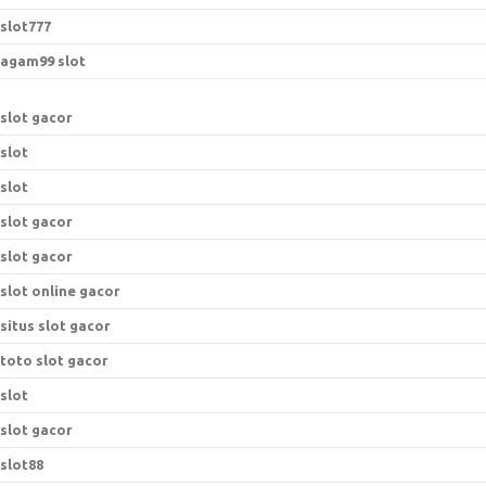
slot777
agam99 slot
slot gacor
slot
slot
slot gacor
slot gacor
slot online gacor
situs slot gacor
toto slot gacor
slot
slot gacor
slot88