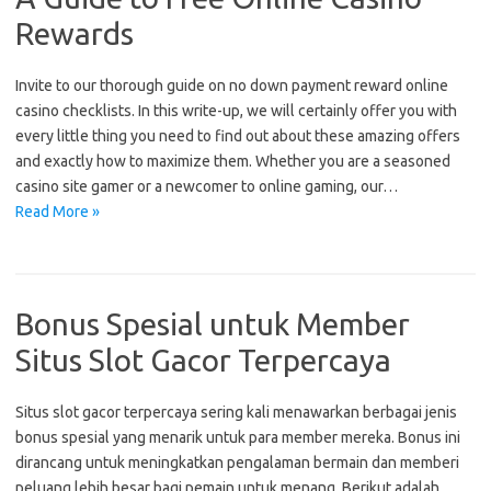
Rewards
Invite to our thorough guide on no down payment reward online
casino checklists. In this write-up, we will certainly offer you with
every little thing you need to find out about these amazing offers
and exactly how to maximize them. Whether you are a seasoned
casino site gamer or a newcomer to online gaming, our…
Read More »
Bonus Spesial untuk Member
Situs Slot Gacor Terpercaya
Situs slot gacor terpercaya sering kali menawarkan berbagai jenis
bonus spesial yang menarik untuk para member mereka. Bonus ini
dirancang untuk meningkatkan pengalaman bermain dan memberi
peluang lebih besar bagi pemain untuk menang. Berikut adalah