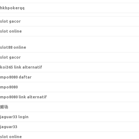
hkbpokerqq
slot gacor
slot online
slot88 online
slot gacor
koi365 link alternatif
mpo8080 daftar
mpo8080
mpo8080 link alternatif
赌场
jaguar33 login
jaguar33
slot online