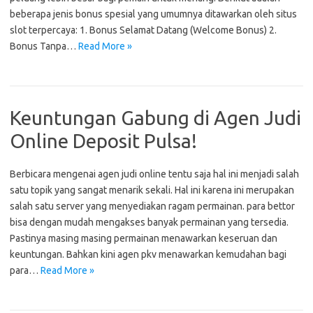
beberapa jenis bonus spesial yang umumnya ditawarkan oleh situs
slot terpercaya: 1. Bonus Selamat Datang (Welcome Bonus) 2.
Bonus Tanpa…
Read More »
Keuntungan Gabung di Agen Judi
Online Deposit Pulsa!
Berbicara mengenai agen judi online tentu saja hal ini menjadi salah
satu topik yang sangat menarik sekali. Hal ini karena ini merupakan
salah satu server yang menyediakan ragam permainan. para bettor
bisa dengan mudah mengakses banyak permainan yang tersedia.
Pastinya masing masing permainan menawarkan keseruan dan
keuntungan. Bahkan kini agen pkv menawarkan kemudahan bagi
para…
Read More »