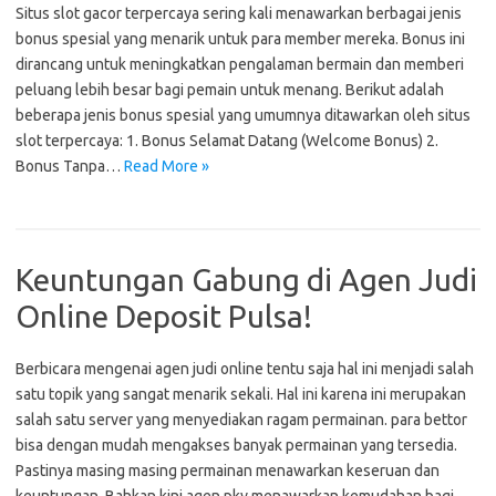
Situs slot gacor terpercaya sering kali menawarkan berbagai jenis
bonus spesial yang menarik untuk para member mereka. Bonus ini
dirancang untuk meningkatkan pengalaman bermain dan memberi
peluang lebih besar bagi pemain untuk menang. Berikut adalah
beberapa jenis bonus spesial yang umumnya ditawarkan oleh situs
slot terpercaya: 1. Bonus Selamat Datang (Welcome Bonus) 2.
Bonus Tanpa…
Read More »
Keuntungan Gabung di Agen Judi
Online Deposit Pulsa!
Berbicara mengenai agen judi online tentu saja hal ini menjadi salah
satu topik yang sangat menarik sekali. Hal ini karena ini merupakan
salah satu server yang menyediakan ragam permainan. para bettor
bisa dengan mudah mengakses banyak permainan yang tersedia.
Pastinya masing masing permainan menawarkan keseruan dan