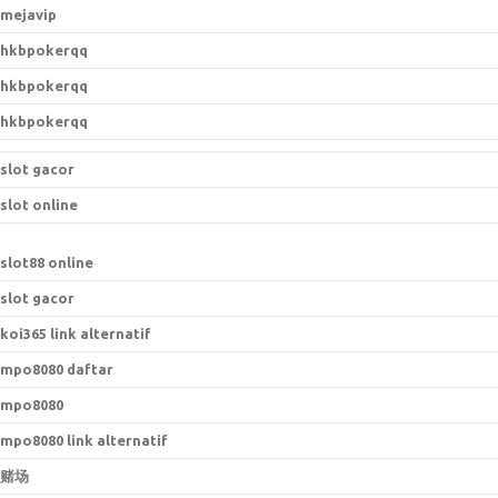
mejavip
hkbpokerqq
hkbpokerqq
hkbpokerqq
slot gacor
slot online
slot88 online
slot gacor
koi365 link alternatif
mpo8080 daftar
mpo8080
mpo8080 link alternatif
赌场