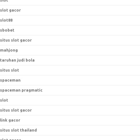
slot
slot gacor
slot88
sbobet
situs slot gacor
mahjong
taruhan judi bola
situs slot
spaceman
spaceman pragmatic
slot
situs slot gacor
link gacor
situs slot thailand