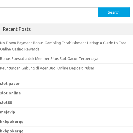
S
e
a
Recent Posts
r
c
No Down Payment Bonus Gambling Establishment Listing: A Guide to Free
h
Online Casino Rewards
f
Bonus Spesial untuk Member Situs Slot Gacor Terpercaya
o
r
Keuntungan Gabung di Agen Judi Online Deposit Pulsa!
:
slot gacor
slot online
slot88
mejavip
hkbpokerqq
hkbpokerqq