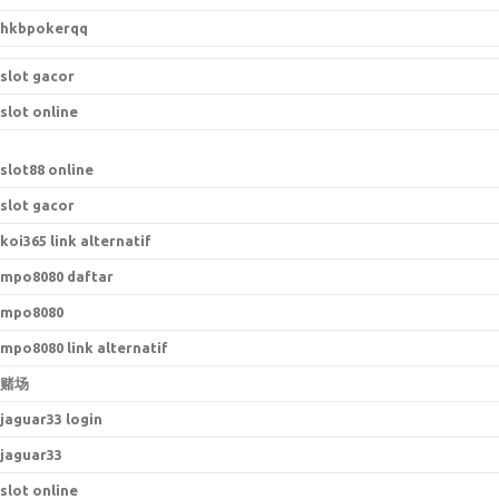
hkbpokerqq
slot gacor
slot online
slot88 online
slot gacor
koi365 link alternatif
mpo8080 daftar
mpo8080
mpo8080 link alternatif
赌场
jaguar33 login
jaguar33
slot online