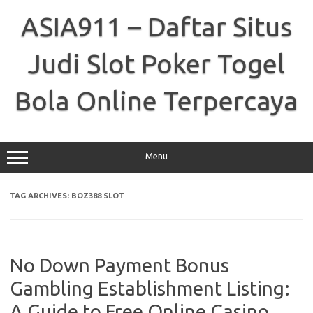
Skip
to
ASIA911 – Daftar Situs
content
Judi Slot Poker Togel
Bola Online Terpercaya
Menu
TAG ARCHIVES:
BOZ388 SLOT
No Down Payment Bonus
Gambling Establishment Listing:
A Guide to Free Online Casino