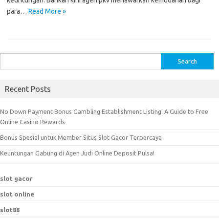
keuntungan. Bahkan kini agen pkv menawarkan kemudahan bagi
para…
Read More »
S
e
a
Recent Posts
r
c
No Down Payment Bonus Gambling Establishment Listing: A Guide to Free
h
Online Casino Rewards
f
Bonus Spesial untuk Member Situs Slot Gacor Terpercaya
o
r
Keuntungan Gabung di Agen Judi Online Deposit Pulsa!
:
slot gacor
slot online
slot88