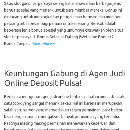
Situs slot gacor terpercaya sering kali menawarkan berbagai jenis
bonus spesial yang menarik untuk para member mereka. Bonus ini
dirancang untuk meningkatkan pengalaman bermain dan memberi
peluang lebih besar bagi pemain untuk menang. Berikut adalah
beberapa jenis bonus spesial yang umumnya ditawarkan oleh situs
slot terpercaya: 1. Bonus Selamat Datang (Welcome Bonus) 2.
Bonus Tanpa…
Read More »
Keuntungan Gabung di Agen Judi
Online Deposit Pulsa!
Berbicara mengenai agen judi online tentu saja hal ini menjadi salah
satu topik yang sangat menarik sekali. Hal ini karena ini merupakan
salah satu server yang menyediakan ragam permainan. para bettor
bisa dengan mudah mengakses banyak permainan yang tersedia.
Pastinya masing masing permainan menawarkan keseruan dan