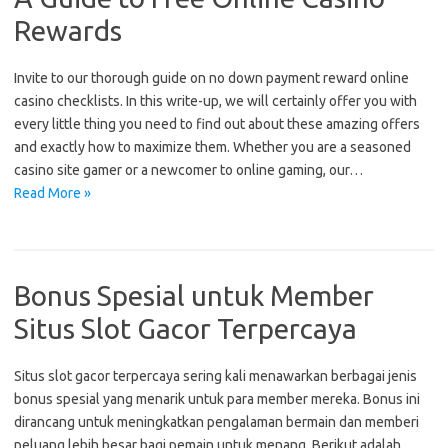
Rewards
Invite to our thorough guide on no down payment reward online
casino checklists. In this write-up, we will certainly offer you with
every little thing you need to find out about these amazing offers
and exactly how to maximize them. Whether you are a seasoned
casino site gamer or a newcomer to online gaming, our…
Read More »
Bonus Spesial untuk Member
Situs Slot Gacor Terpercaya
Situs slot gacor terpercaya sering kali menawarkan berbagai jenis
bonus spesial yang menarik untuk para member mereka. Bonus ini
dirancang untuk meningkatkan pengalaman bermain dan memberi
peluang lebih besar bagi pemain untuk menang. Berikut adalah