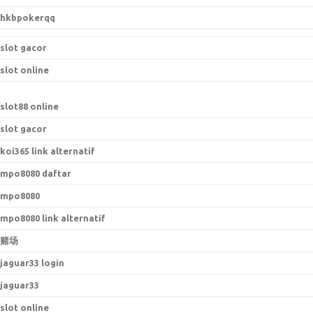
hkbpokerqq
slot gacor
slot online
slot88 online
slot gacor
koi365 link alternatif
mpo8080 daftar
mpo8080
mpo8080 link alternatif
赌场
jaguar33 login
jaguar33
slot online