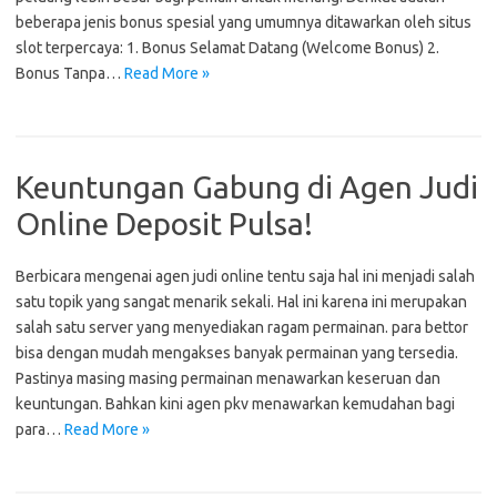
beberapa jenis bonus spesial yang umumnya ditawarkan oleh situs
slot terpercaya: 1. Bonus Selamat Datang (Welcome Bonus) 2.
Bonus Tanpa…
Read More »
Keuntungan Gabung di Agen Judi
Online Deposit Pulsa!
Berbicara mengenai agen judi online tentu saja hal ini menjadi salah
satu topik yang sangat menarik sekali. Hal ini karena ini merupakan
salah satu server yang menyediakan ragam permainan. para bettor
bisa dengan mudah mengakses banyak permainan yang tersedia.
Pastinya masing masing permainan menawarkan keseruan dan
keuntungan. Bahkan kini agen pkv menawarkan kemudahan bagi
para…
Read More »