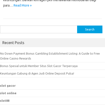
keuntungan. Bahkan kini agen pkv menawarkan kemudahan bagi
para…
Read More »
S
e
a
Recent Posts
r
c
No Down Payment Bonus Gambling Establishment Listing: A Guide to Free
h
Online Casino Rewards
f
Bonus Spesial untuk Member Situs Slot Gacor Terpercaya
o
r
Keuntungan Gabung di Agen Judi Online Deposit Pulsa!
:
slot gacor
slot online
slot88