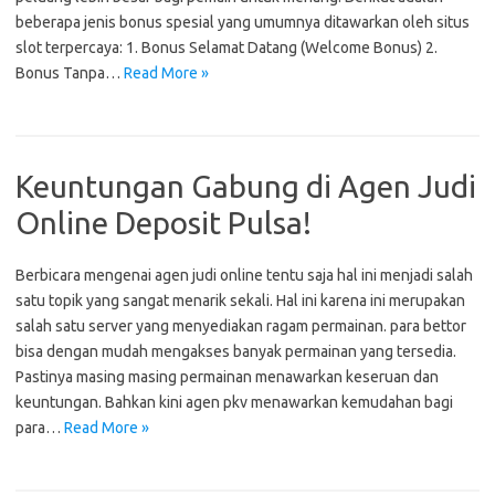
beberapa jenis bonus spesial yang umumnya ditawarkan oleh situs
slot terpercaya: 1. Bonus Selamat Datang (Welcome Bonus) 2.
Bonus Tanpa…
Read More »
Keuntungan Gabung di Agen Judi
Online Deposit Pulsa!
Berbicara mengenai agen judi online tentu saja hal ini menjadi salah
satu topik yang sangat menarik sekali. Hal ini karena ini merupakan
salah satu server yang menyediakan ragam permainan. para bettor
bisa dengan mudah mengakses banyak permainan yang tersedia.
Pastinya masing masing permainan menawarkan keseruan dan
keuntungan. Bahkan kini agen pkv menawarkan kemudahan bagi
para…
Read More »