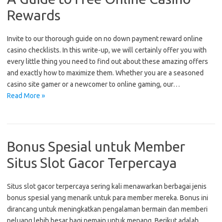
Rewards
Invite to our thorough guide on no down payment reward online
casino checklists. In this write-up, we will certainly offer you with
every little thing you need to find out about these amazing offers
and exactly how to maximize them. Whether you are a seasoned
casino site gamer or a newcomer to online gaming, our…
Read More »
Bonus Spesial untuk Member
Situs Slot Gacor Terpercaya
Situs slot gacor terpercaya sering kali menawarkan berbagai jenis
bonus spesial yang menarik untuk para member mereka. Bonus ini
dirancang untuk meningkatkan pengalaman bermain dan memberi
peluang lebih besar bagi pemain untuk menang. Berikut adalah