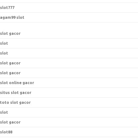
slot777
agam99 slot
slot gacor
slot
slot
slot gacor
slot gacor
slot online gacor
situs slot gacor
toto slot gacor
slot
slot gacor
slot88