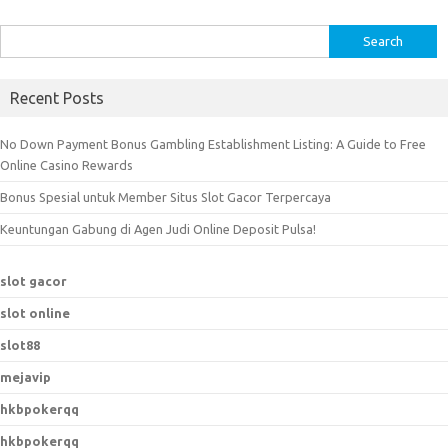
S
e
a
Recent Posts
r
c
No Down Payment Bonus Gambling Establishment Listing: A Guide to Free
h
Online Casino Rewards
f
Bonus Spesial untuk Member Situs Slot Gacor Terpercaya
o
r
Keuntungan Gabung di Agen Judi Online Deposit Pulsa!
:
slot gacor
slot online
slot88
mejavip
hkbpokerqq
hkbpokerqq