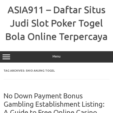
Skip
to
ASIA911 – Daftar Situs
content
Judi Slot Poker Togel
Bola Online Terpercaya
Menu
TAG ARCHIVES:
SHIO ANJING TOGEL
No Down Payment Bonus
Gambling Establishment Listing:
A Guide to Free Online Casino