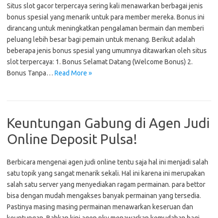
Situs slot gacor terpercaya sering kali menawarkan berbagai jenis
bonus spesial yang menarik untuk para member mereka. Bonus ini
dirancang untuk meningkatkan pengalaman bermain dan memberi
peluang lebih besar bagi pemain untuk menang. Berikut adalah
beberapa jenis bonus spesial yang umumnya ditawarkan oleh situs
slot terpercaya: 1. Bonus Selamat Datang (Welcome Bonus) 2.
Bonus Tanpa…
Read More »
Keuntungan Gabung di Agen Judi
Online Deposit Pulsa!
Berbicara mengenai agen judi online tentu saja hal ini menjadi salah
satu topik yang sangat menarik sekali. Hal ini karena ini merupakan
salah satu server yang menyediakan ragam permainan. para bettor
bisa dengan mudah mengakses banyak permainan yang tersedia.
Pastinya masing masing permainan menawarkan keseruan dan