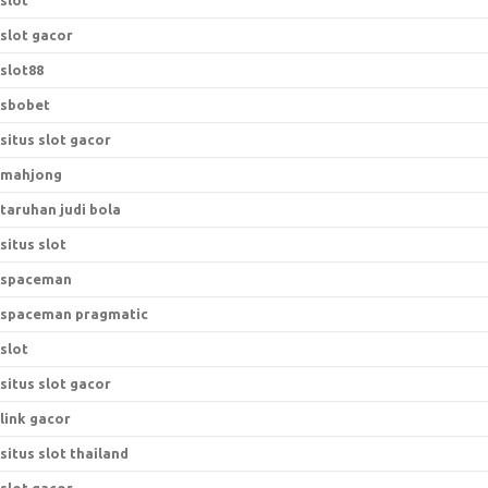
slot
slot gacor
slot88
sbobet
situs slot gacor
mahjong
taruhan judi bola
situs slot
spaceman
spaceman pragmatic
slot
situs slot gacor
link gacor
situs slot thailand