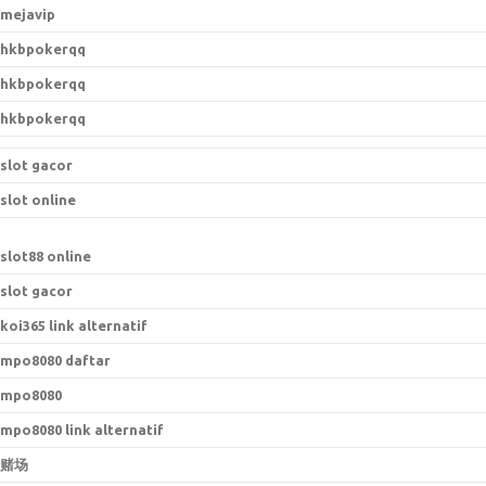
mejavip
hkbpokerqq
hkbpokerqq
hkbpokerqq
slot gacor
slot online
slot88 online
slot gacor
koi365 link alternatif
mpo8080 daftar
mpo8080
mpo8080 link alternatif
赌场