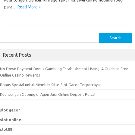
keuntungan. Bahkan kini agen pkv menawarkan kemudahan bagi
para…
Read More »
S
e
a
Recent Posts
r
c
No Down Payment Bonus Gambling Establishment Listing: A Guide to Free
h
Online Casino Rewards
f
Bonus Spesial untuk Member Situs Slot Gacor Terpercaya
o
r
Keuntungan Gabung di Agen Judi Online Deposit Pulsa!
:
slot gacor
slot online
slot88